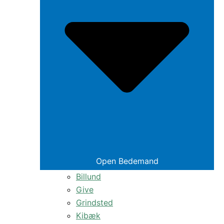
Open Bedemand
Billund
Give
Grindsted
Kibæk