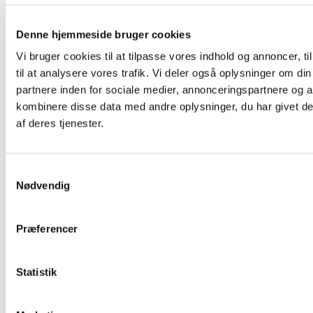
Kørslen planlægges
Denne hjemmeside bruger cookies
Der sørges for at der laves en dødsannonce
hvis det ønskes. Den godkendes og bestilles
Vi bruger cookies til at tilpasse vores indhold og annoncer, til
straks.
til at analysere vores trafik. Vi deler også oplysninger om 
Bedemanden bestiller blomster. Regningen for
partnere inden for sociale medier, annonceringspartnere og 
kombinere disse data med andre oplysninger, du har givet de
f.eks. blomster sendes direkte til de pårørende
af deres tjenester.
fra blomsterhandleren
Bedemand Heick og Larsen hjælper desuden
gerne med at planlægge
Samtykkevalg
mindesammenkomsten efter begravelsen.
Nødvendig
Regningen kommer også der, direkte til de
pårørende. På den måde ved de pårørende
Præferencer
hvad der er bestilt, samt hvad der betales for.
Ønskes der en gravsten, eller er der tale om en
tilføjelse, er det også noget vi gerne hjælper
Statistik
med. Regningen kommer, som med de andre
eksterne ydelser, direkte til de pårørende.