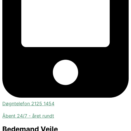
Døgntelefon 2125 1454
Åbent 24/7 - året rundt
Bedemand Vejle