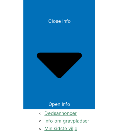
Close Info
Open Info
Dødsannoncer
Info om gravpladser
Min sidste vilje